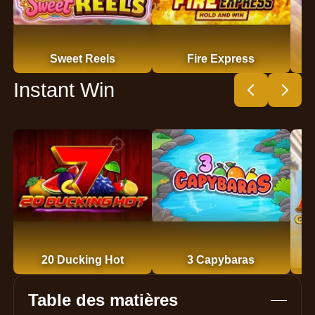
Play now
Play now
Sweet Reels
Fire Express
Instant Win
Play now
Play now
20 Ducking Hot
3 Capybaras
M
Table des matières