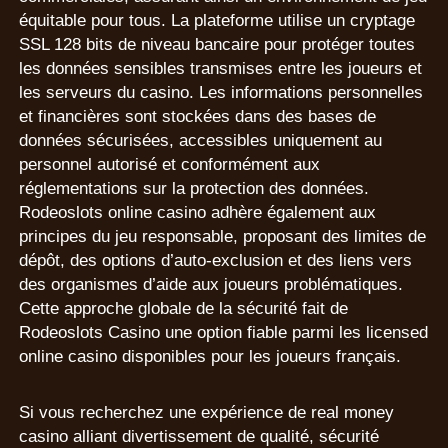
équitable pour tous. La plateforme utilise un cryptage
SSL 128 bits de niveau bancaire pour protéger toutes
les données sensibles transmises entre les joueurs et
les serveurs du casino. Les informations personnelles
et financières sont stockées dans des bases de
données sécurisées, accessibles uniquement au
personnel autorisé et conformément aux
réglementations sur la protection des données.
Rodeoslots online casino adhère également aux
principes du jeu responsable, proposant des limites de
dépôt, des options d’auto-exclusion et des liens vers
des organismes d’aide aux joueurs problématiques.
Cette approche globale de la sécurité fait de
Rodeoslots Casino une option fiable parmi les licensed
online casino disponibles pour les joueurs français.
Si vous recherchez une expérience de real money
casino alliant divertissement de qualité, sécurité