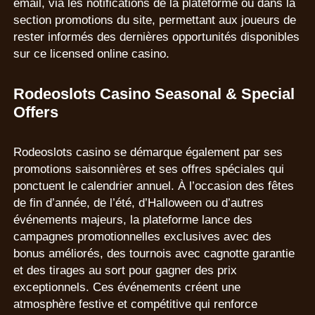
email, via les notifications de la plateforme ou dans la
section promotions du site, permettant aux joueurs de
rester informés des dernières opportunités disponibles
sur ce licensed online casino.
Rodeoslots Casino Seasonal & Special
Offers
Rodeoslots casino se démarque également par ses
promotions saisonnières et ses offres spéciales qui
ponctuent le calendrier annuel. À l’occasion des fêtes
de fin d’année, de l’été, d’Halloween ou d’autres
événements majeurs, la plateforme lance des
campagnes promotionnelles exclusives avec des
bonus améliorés, des tournois avec cagnotte garantie
et des tirages au sort pour gagner des prix
exceptionnels. Ces événements créent une
atmosphère festive et compétitive qui renforce