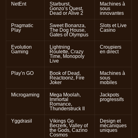
NetEnt
Starburst,
Machines à
Gonzo’s Quest,
sous
Dead or Alive 2
innovantes
Pragmatic
Sweet Bonanza,
Slots et Live
Play
The Dog House,
Casino
Gates of Olympus
Evolution
Lightning
Croupiers
Gaming
Roulette, Crazy
en direct
Time, Monopoly
Live
Play’n GO
Book of Dead,
Machines à
Reactoonz, Fire
sous
Joker
mobiles
Microgaming
Mega Moolah,
Jackpots
Immortal
progressifs
Romance,
Thunderstruck II
Yggdrasil
Vikings Go
Design et
Berzerk, Valley of
mécaniques
the Gods, Cazino
uniques
Cosmos