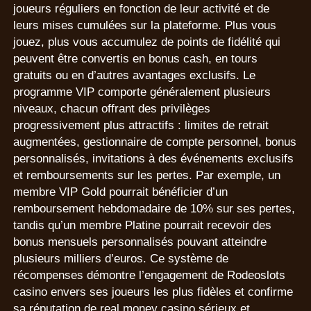
joueurs réguliers en fonction de leur activité et de
leurs mises cumulées sur la plateforme. Plus vous
jouez, plus vous accumulez de points de fidélité qui
peuvent être convertis en bonus cash, en tours
gratuits ou en d’autres avantages exclusifs. Le
programme VIP comporte généralement plusieurs
niveaux, chacun offrant des privilèges
progressivement plus attractifs : limites de retrait
augmentées, gestionnaire de compte personnel, bonus
personnalisés, invitations à des événements exclusifs
et remboursements sur les pertes. Par exemple, un
membre VIP Gold pourrait bénéficier d’un
remboursement hebdomadaire de 10% sur ses pertes,
tandis qu’un membre Platine pourrait recevoir des
bonus mensuels personnalisés pouvant atteindre
plusieurs milliers d’euros. Ce système de
récompenses démontre l’engagement de Rodeoslots
casino envers ses joueurs les plus fidèles et confirme
sa réputation de real money casino sérieux et