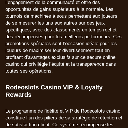
l’engagement de la communauté et offre des
opportunités de gains supérieurs à la normale. Les
tournois de machines à sous permettent aux joueurs
de se mesurer les uns aux autres sur des jeux
spécifiques, avec des classements en temps réel et
des récompenses pour les meilleurs performeurs. Ces
promotions spéciales sont l’occasion idéale pour les
joueurs de maximiser leur divertissement tout en
profitant d’avantages exclusifs sur ce secure online
casino qui privilégie l’équité et la transparence dans
toutes ses opérations.
Rodeoslots Casino VIP & Loyalty
Rewards
Le programme de fidélité et VIP de Rodeoslots casino
constitue l’un des piliers de sa stratégie de rétention et
de satisfaction client. Ce système récompense les