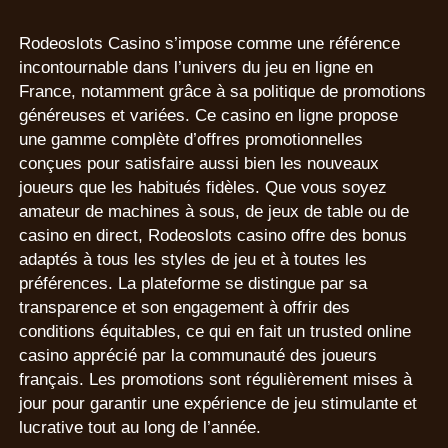
Rodeoslots Casino s’impose comme une référence
incontournable dans l’univers du jeu en ligne en
France, notamment grâce à sa politique de promotions
généreuses et variées. Ce casino en ligne propose
une gamme complète d’offres promotionnelles
conçues pour satisfaire aussi bien les nouveaux
joueurs que les habitués fidèles. Que vous soyez
amateur de machines à sous, de jeux de table ou de
casino en direct, Rodeoslots casino offre des bonus
adaptés à tous les styles de jeu et à toutes les
préférences. La plateforme se distingue par sa
transparence et son engagement à offrir des
conditions équitables, ce qui en fait un trusted online
casino apprécié par la communauté des joueurs
français. Les promotions sont régulièrement mises à
jour pour garantir une expérience de jeu stimulante et
lucrative tout au long de l’année.