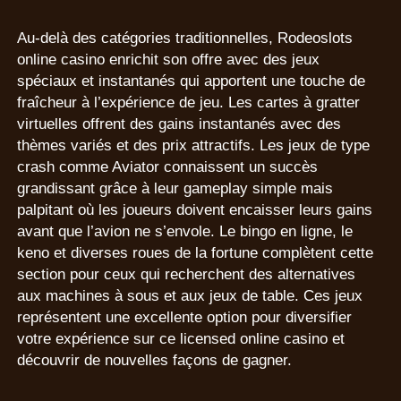
Au-delà des catégories traditionnelles, Rodeoslots
online casino enrichit son offre avec des jeux
spéciaux et instantanés qui apportent une touche de
fraîcheur à l’expérience de jeu. Les cartes à gratter
virtuelles offrent des gains instantanés avec des
thèmes variés et des prix attractifs. Les jeux de type
crash comme Aviator connaissent un succès
grandissant grâce à leur gameplay simple mais
palpitant où les joueurs doivent encaisser leurs gains
avant que l’avion ne s’envole. Le bingo en ligne, le
keno et diverses roues de la fortune complètent cette
section pour ceux qui recherchent des alternatives
aux machines à sous et aux jeux de table. Ces jeux
représentent une excellente option pour diversifier
votre expérience sur ce licensed online casino et
découvrir de nouvelles façons de gagner.