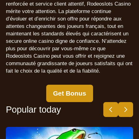
renforcée et service client attentif, Rodeoslots Casino
mérite votre attention. La plateforme continue
d’évoluer et d’enrichir son offre pour répondre aux
attentes changeantes des joueurs français, tout en
maintenant les standards élevés qui caractérisent un
secure online casino digne de confiance. N’attendez
plus pour découvrir par vous-même ce que
Rodeoslots Casino peut vous offrir et rejoignez une
communauté grandissante de joueurs satisfaits qui ont
fait le choix de la qualité et de la fiabilité.
Get Bonus
Popular today