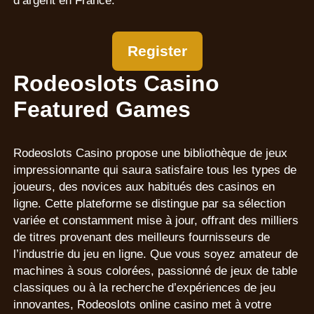
d’argent en France.
Register
Rodeoslots Casino
Featured Games
Rodeoslots Casino propose une bibliothèque de jeux
impressionnante qui saura satisfaire tous les types de
joueurs, des novices aux habitués des casinos en
ligne. Cette plateforme se distingue par sa sélection
variée et constamment mise à jour, offrant des milliers
de titres provenant des meilleurs fournisseurs de
l’industrie du jeu en ligne. Que vous soyez amateur de
machines à sous colorées, passionné de jeux de table
classiques ou à la recherche d’expériences de jeu
innovantes, Rodeoslots online casino met à votre