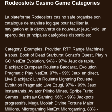
Rodeoslots Casino Game Categories
La plateforme Rodeoslots casino safe organise son
catalogue de manière logique pour faciliter la
navigation et la découverte de nouveaux jeux. Voici un
aperçu des principales catégories disponibles:
Category, Examples, Provider, RTP Range Machines
à sous, Book of Dead Starburst Gonzo’s Quest, Play’n
GO NetEnt Evolution, 94% - 97% Jeux de table,
Blackjack European Roulette Baccarat, Evolution
Pragmatic Play NetEnt, 97% - 99% Jeux en direct,
Live Blackjack Live Roulette Lightning Roulette,
Evolution Pragmatic Live Ezugi, 97% - 99% Jeux
instantanés, Aviator Plinko Mines, Spribe Turbo
Games Hacksaw Gaming, 96% - 99% Jackpots
progressifs, Mega Moolah Divine Fortune Major
Millions, Microgaming NetEnt Microgaming, 88% -