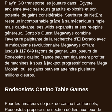
Play’n GO transporte les joueurs dans l’Égypte
ancienne avec ses tours gratuits explosifs et son
potentiel de gains considérable. Starburst de NetEnt
reste un incontournable grâce à sa mécanique simple
mais captivante, ses wilds expansifs et ses re-spins
généreux. Gonzo’s Quest Megaways combine
l’aventure palpitante de la recherche d’El Dorado avec
le mécanisme révolutionnaire Megaways offrant
jusqu’à 117 649 façons de gagner. Les joueurs de
Rodeoslots casino France peuvent également profiter
de machines à sous à jackpot progressif comme Mega
Moolah, où les gains peuvent atteindre plusieurs
millions d’euros.
Rodeoslots Casino Table Games
Pour les amateurs de jeux de casino traditionnels,
Rodeoslots propose une section dédiée aux jeux de