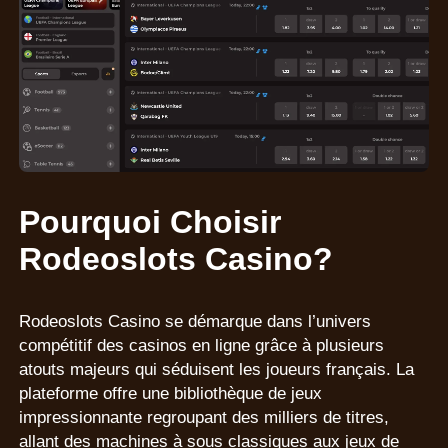
Pourquoi Choisir
Rodeoslots Casino?
Rodeoslots Casino se démarque dans l’univers
compétitif des casinos en ligne grâce à plusieurs
atouts majeurs qui séduisent les joueurs français. La
plateforme offre une bibliothèque de jeux
impressionnante regroupant des milliers de titres,
allant des machines à sous classiques aux jeux de