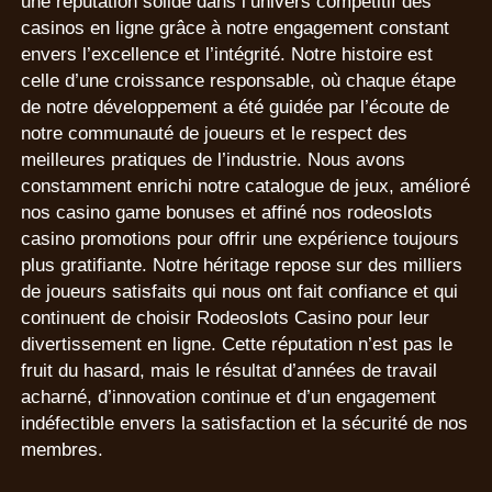
une réputation solide dans l’univers compétitif des
casinos en ligne grâce à notre engagement constant
envers l’excellence et l’intégrité. Notre histoire est
celle d’une croissance responsable, où chaque étape
de notre développement a été guidée par l’écoute de
notre communauté de joueurs et le respect des
meilleures pratiques de l’industrie. Nous avons
constamment enrichi notre catalogue de jeux, amélioré
nos casino game bonuses et affiné nos rodeoslots
casino promotions pour offrir une expérience toujours
plus gratifiante. Notre héritage repose sur des milliers
de joueurs satisfaits qui nous ont fait confiance et qui
continuent de choisir Rodeoslots Casino pour leur
divertissement en ligne. Cette réputation n’est pas le
fruit du hasard, mais le résultat d’années de travail
acharné, d’innovation continue et d’un engagement
indéfectible envers la satisfaction et la sécurité de nos
membres.