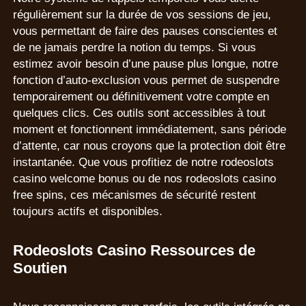
régulièrement sur la durée de vos sessions de jeu,
vous permettant de faire des pauses conscientes et
de ne jamais perdre la notion du temps. Si vous
estimez avoir besoin d’une pause plus longue, notre
fonction d’auto-exclusion vous permet de suspendre
temporairement ou définitivement votre compte en
quelques clics. Ces outils sont accessibles à tout
moment et fonctionnent immédiatement, sans période
d’attente, car nous croyons que la protection doit être
instantanée. Que vous profitiez de notre rodeoslots
casino welcome bonus ou de nos rodeoslots casino
free spins, ces mécanismes de sécurité restent
toujours actifs et disponibles.
Rodeoslots Casino Ressources de
Soutien