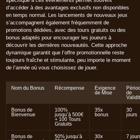
spécifique à ces événements permet souvent
d’accéder à des avantages exclusifs non disponibles
en temps normal. Les lancements de nouveaux jeux
s’accompagnent également fréquemment de
promotions dédiées, avec des tours gratuits ou des
bonus adaptés pour encourager les joueurs à
découvrir les dernières nouveautés. Cette approche
dynamique garantit que l’offre promotionnelle reste
toujours fraîche et stimulante, peu importe le moment
de l’année où vous choisissez de jouer.
Nom du Bonus
Récompense
Exigence
Pério
de Mise
de
Validi
Bonus de
100%
35x
30
Bienvenue
jusqu’à 500€
bonus
jours
+ 100 Tours
Gratuits
Bonus de
50% jusqu’à
30x
7 jour