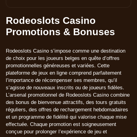
Rodeoslots Casino
Promotions & Bonuses
Rodeoslots Casino s’impose comme une destination
de choix pour les joueurs belges en quête d’offres
promotionnelles généreuses et variées. Cette
plateforme de jeux en ligne comprend parfaitement
l’importance de récompenser ses membres, qu’il
s’agisse de nouveaux inscrits ou de joueurs fidèles.
L’arsenal promotionnel de Rodeoslots Casino combine
des bonus de bienvenue attractifs, des tours gratuits
réguliers, des offres de rechargement hebdomadaires
et un programme de fidélité qui valorise chaque mise
effectuée. Chaque promotion est soigneusement
conçue pour prolonger l’expérience de jeu et