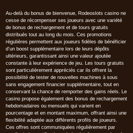
Au-delà du bonus de bienvenue, Rodeoslots casino ne
cesse de récompenser ses joueurs avec une variété
de bonus de rechargement et de tours gratuits
distribués tout au long du mois. Ces promotions
régulières permettent aux joueurs fidèles de bénéficier
d’un boost supplémentaire lors de leurs dépôts
ultérieurs, garantissant ainsi une valeur ajoutée
constante à leur expérience de jeu. Les tours gratuits
sont particulièrement appréciés car ils offrent la
possibilité de tester de nouvelles machines à sous
sans engagement financier supplémentaire, tout en
conservant la chance de remporter des gains réels. Le
casino propose également des bonus de rechargement
hebdomadaires ou mensuels qui varient en
pourcentage et en montant maximum, offrant ainsi une
flexibilité adaptée aux différents profils de joueurs.
Ces offres sont communiquées régulièrement par