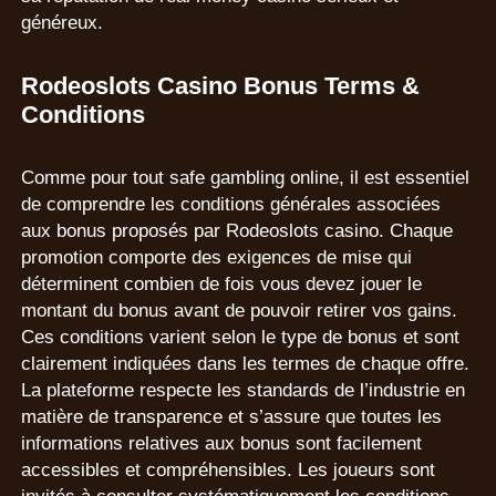
généreux.
Rodeoslots Casino Bonus Terms &
Conditions
Comme pour tout safe gambling online, il est essentiel
de comprendre les conditions générales associées
aux bonus proposés par Rodeoslots casino. Chaque
promotion comporte des exigences de mise qui
déterminent combien de fois vous devez jouer le
montant du bonus avant de pouvoir retirer vos gains.
Ces conditions varient selon le type de bonus et sont
clairement indiquées dans les termes de chaque offre.
La plateforme respecte les standards de l’industrie en
matière de transparence et s’assure que toutes les
informations relatives aux bonus sont facilement
accessibles et compréhensibles. Les joueurs sont