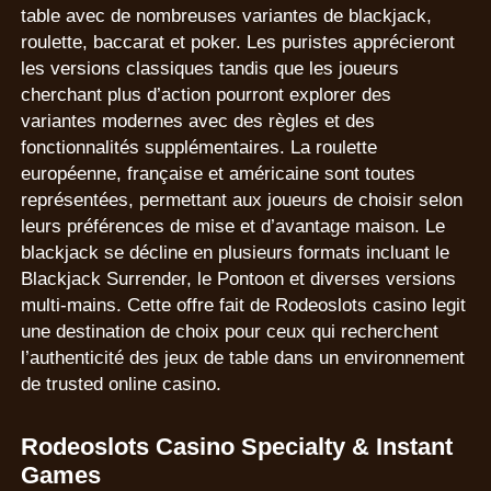
table avec de nombreuses variantes de blackjack,
roulette, baccarat et poker. Les puristes apprécieront
les versions classiques tandis que les joueurs
cherchant plus d’action pourront explorer des
variantes modernes avec des règles et des
fonctionnalités supplémentaires. La roulette
européenne, française et américaine sont toutes
représentées, permettant aux joueurs de choisir selon
leurs préférences de mise et d’avantage maison. Le
blackjack se décline en plusieurs formats incluant le
Blackjack Surrender, le Pontoon et diverses versions
multi-mains. Cette offre fait de Rodeoslots casino legit
une destination de choix pour ceux qui recherchent
l’authenticité des jeux de table dans un environnement
de trusted online casino.
Rodeoslots Casino Specialty & Instant
Games