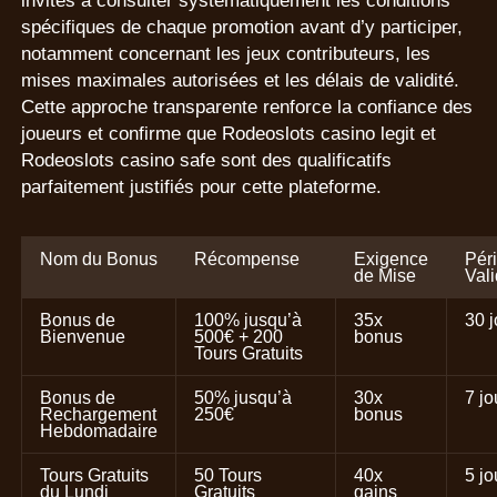
invités à consulter systématiquement les conditions
spécifiques de chaque promotion avant d’y participer,
notamment concernant les jeux contributeurs, les
mises maximales autorisées et les délais de validité.
Cette approche transparente renforce la confiance des
joueurs et confirme que Rodeoslots casino legit et
Rodeoslots casino safe sont des qualificatifs
parfaitement justifiés pour cette plateforme.
Nom du Bonus
Récompense
Exigence
Pér
de Mise
Vali
Bonus de
100% jusqu’à
35x
30 j
Bienvenue
500€ + 200
bonus
Tours Gratuits
Bonus de
50% jusqu’à
30x
7 jo
Rechargement
250€
bonus
Hebdomadaire
Tours Gratuits
50 Tours
40x
5 jo
du Lundi
Gratuits
gains