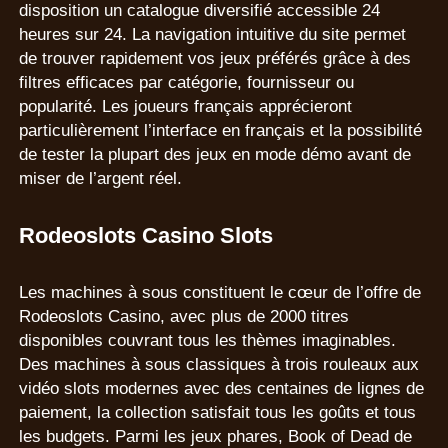
disposition un catalogue diversifié accessible 24
heures sur 24. La navigation intuitive du site permet
de trouver rapidement vos jeux préférés grâce à des
filtres efficaces par catégorie, fournisseur ou
popularité. Les joueurs français apprécieront
particulièrement l’interface en français et la possibilité
de tester la plupart des jeux en mode démo avant de
miser de l’argent réel.
Rodeoslots Casino Slots
Les machines à sous constituent le cœur de l’offre de
Rodeoslots Casino, avec plus de 2000 titres
disponibles couvrant tous les thèmes imaginables.
Des machines à sous classiques à trois rouleaux aux
vidéo slots modernes avec des centaines de lignes de
paiement, la collection satisfait tous les goûts et tous
les budgets. Parmi les jeux phares, Book of Dead de