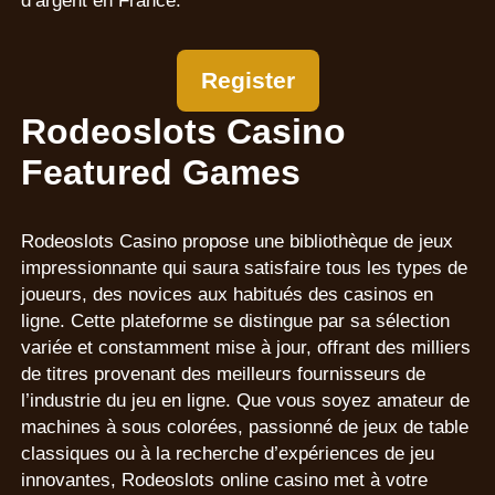
d’argent en France.
Register
Rodeoslots Casino
Featured Games
Rodeoslots Casino propose une bibliothèque de jeux
impressionnante qui saura satisfaire tous les types de
joueurs, des novices aux habitués des casinos en
ligne. Cette plateforme se distingue par sa sélection
variée et constamment mise à jour, offrant des milliers
de titres provenant des meilleurs fournisseurs de
l’industrie du jeu en ligne. Que vous soyez amateur de
machines à sous colorées, passionné de jeux de table
classiques ou à la recherche d’expériences de jeu
innovantes, Rodeoslots online casino met à votre