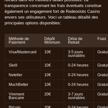
transparence concernant les frais éventuels constitue
également un engagement fort de Rodeoslots Casino
envers ses utilisateurs. Voici un tableau détaillé des
principales options disponibles:
Méthode de
Dépôt
Délai de
Frais
Paiement
Minimum
Retrait
Visa/Mastercard
10€
3-5 jours
Gratui
ouvrables
Skrill
10€
0-24 heures
Gratui
Neteller
10€
0-24 heures
Gratui
MuchBetter
10€
0-24 heures
Gratui
Virement
20€
3-7 jours
Gratui
Bancaire
ouvrables
Bitcoin
20€
0-24 heures
Gratui