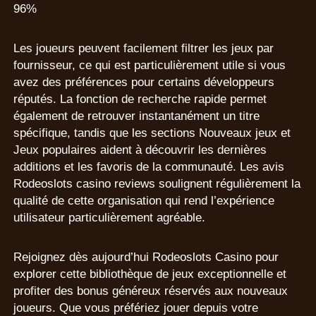
96%
Les joueurs peuvent facilement filtrer les jeux par
fournisseur, ce qui est particulièrement utile si vous
avez des préférences pour certains développeurs
réputés. La fonction de recherche rapide permet
également de retrouver instantanément un titre
spécifique, tandis que les sections Nouveaux jeux et
Jeux populaires aident à découvrir les dernières
additions et les favoris de la communauté. Les avis
Rodeoslots casino reviews soulignent régulièrement la
qualité de cette organisation qui rend l’expérience
utilisateur particulièrement agréable.
Rejoignez dès aujourd’hui Rodeoslots Casino pour
explorer cette bibliothèque de jeux exceptionnelle et
profiter des bonus généreux réservés aux nouveaux
joueurs. Que vous préfériez jouer depuis votre