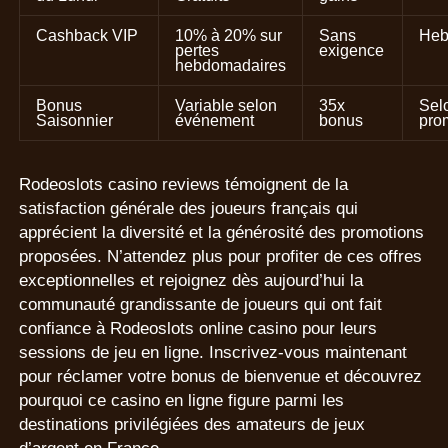
Cashback VIP
10% à 20% sur
Sans
Heb
pertes
exigence
hebdomadaires
Bonus
Variable selon
35x
Sel
Saisonnier
événement
bonus
pro
Rodeoslots casino reviews témoignent de la
satisfaction générale des joueurs français qui
apprécient la diversité et la générosité des promotions
proposées. N’attendez plus pour profiter de ces offres
exceptionnelles et rejoignez dès aujourd’hui la
communauté grandissante de joueurs qui ont fait
confiance à Rodeoslots online casino pour leurs
sessions de jeu en ligne. Inscrivez-vous maintenant
pour réclamer votre bonus de bienvenue et découvrez
pourquoi ce casino en ligne figure parmi les
destinations privilégiées des amateurs de jeux