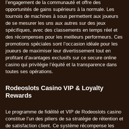
l’engagement de la communauté et offre des
opportunités de gains supérieurs à la normale. Les
tournois de machines à sous permettent aux joueurs
de se mesurer les uns aux autres sur des jeux
spécifiques, avec des classements en temps réel et
des récompenses pour les meilleurs performeurs. Ces
promotions spéciales sont l’occasion idéale pour les
joueurs de maximiser leur divertissement tout en
profitant d’avantages exclusifs sur ce secure online
casino qui privilégie l’équité et la transparence dans
toutes ses opérations.
Rodeoslots Casino VIP & Loyalty
Rewards
Le programme de fidélité et VIP de Rodeoslots casino
constitue l’un des piliers de sa stratégie de rétention et
de satisfaction client. Ce système récompense les